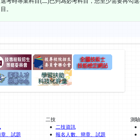
選考時專業科目(二)已列為必考科目，您至少需要再勾選
目。
二技
測
訊
二技資訊
簡章、試題
報名人數、簡章、試題