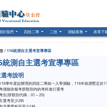
關於我們
四技二專
二技
測驗業務
表單下
專
/
116統測自主選考宣導專區
16統測自主選考宣導專區
主選考說明
116學年度起辦理的四技二專統一入學測驗
，116年統測
暫定於1
考僅能依報考群類別內的考科進行選考
考生(群類別代碼：01～20)
主選考至少2科
包含專業科目至少1科