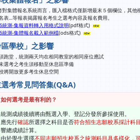
選考對集體報名系統而言，匯入檔格式僅新增最末５個欄位，其他
名表...等報表揭露報名考生之選考內容及報名費用。
16統測-集報資料轉入用格式說明
(pdf格式)
16統測-集體報名載入範例檔
(ods格式)
考區學校」之影響
須跑堂，統測兩天均在相同教室的相同座位應試
未選考之考生須移動至休息區準備
校將開放更多考生休息空間
選考常見問答集(Q&A)
：如何選考是最有利的？
統測成績後續將由甄選入學、登記分發所參採使用。
應先行
確認
所選擇之科目是否
符合招生志願校系採計科
響總成績計算。
由於學生選擇
不同志願招生校系之統測科目具多樣化，