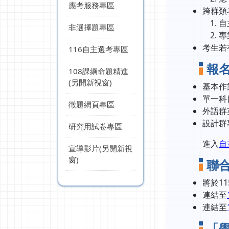
應考服務專區
跨群類
自
非選擇題專區
專
考生若
116自主選考專區
報
108課綱命題精進
(另開新視窗)
基本作
單一科
徵題網頁專區
外語群
設計群
研究用試卷專區
進入
自
宣導影片(另開新視
窗)
聯
將於1
連結至
連結至
「