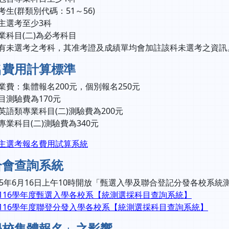
考生(群類別代碼：51～56)
主選考至少3科
業科目(二)為必考科目
有未選考之考科，其准考證及成績單均會加註該科未選考之資訊
名費用計算標準
業費：集體報名200元，個別報名250元
目測驗費為170元
英語類專業科目(二)測驗費為200元
專業科目(二)測驗費為340元
主選考報名費用試算系統
合會查詢系統
15年6月16日上午10時開放「甄選入學及聯合登記分發各校系統
116學年度甄選入學各校系【統測選採科目查詢系統】
116學年度聯登分發入學各校系【統測選採科目查詢系統】
學校集體報名」之影響