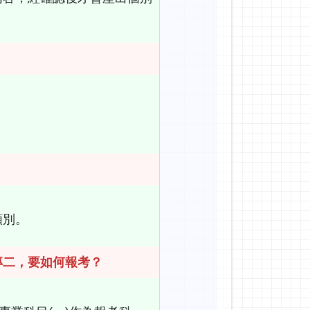
。
類別。
專二，要如何報考？