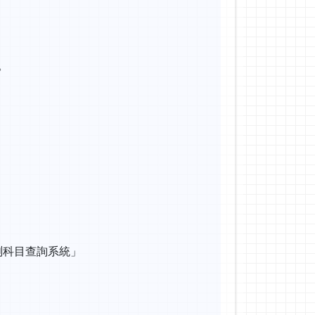
。
測科目查詢系統」