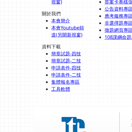
視窗)
答案卡卷樣
公告資料專
關於我們
應考服務專
本會簡介
非選擇題專
本會Youtube頻
徵題網頁專
道(另開新視窗)
108課綱命
資料下載
簡章試題-四技
簡章試題-二技
申請表件-四技
申請表件-二技
集體報名專區
工具軟體