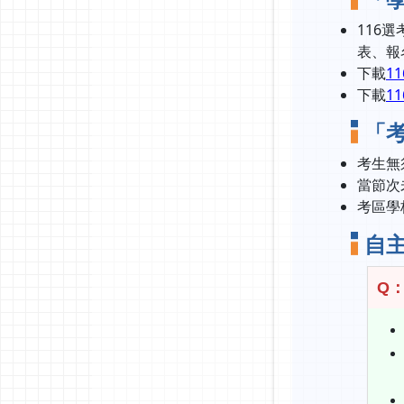
116
表、報
下載
1
下載
1
「
考生無
當節次
考區學
自主
Q