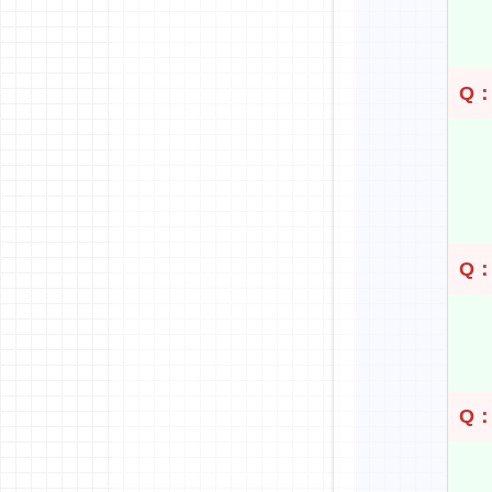
Q
Q
Q