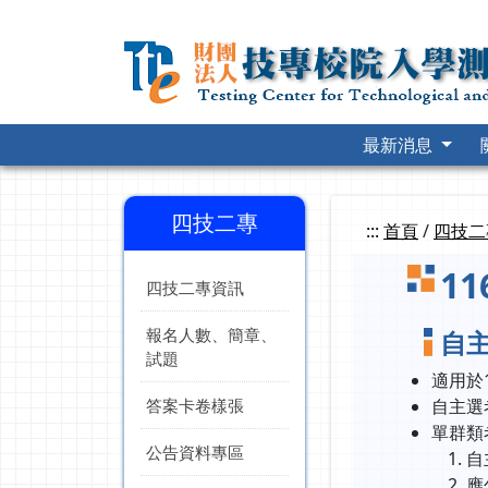
跳
到
主
要
內
容
最新消息
四技二專
:::
首頁
/
四技二
1
四技二專資訊
報名人數、簡章、
自
試題
適用於
答案卡卷樣張
自主選
單群類
公告資料專區
自
應