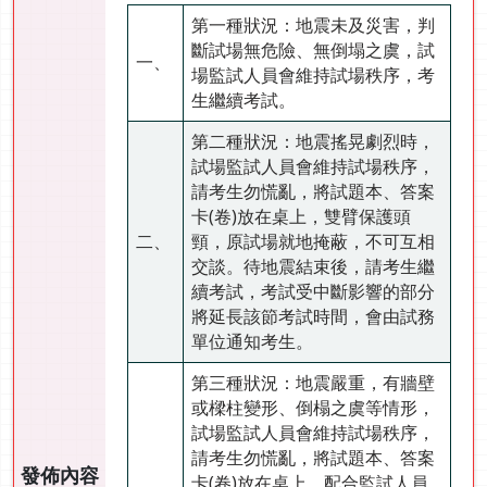
第一種狀況：地震未及災害，判
斷試場無危險、無倒塌之虞，試
一、
場監試人員會維持試場秩序，考
生繼續考試。
第二種狀況：地震搖晃劇烈時，
試場監試人員會維持試場秩序，
請考生勿慌亂，將試題本、答案
卡(卷)放在桌上，雙臂保護頭
二、
頸，原試場就地掩蔽，不可互相
交談。待地震結束後，請考生繼
續考試，考試受中斷影響的部分
將延長該節考試時間，會由試務
單位通知考生。
第三種狀況：地震嚴重，有牆壁
或樑柱變形、倒榻之虞等情形，
試場監試人員會維持試場秩序，
請考生勿慌亂，將試題本、答案
發佈內容
卡(卷)放在桌上，配合監試人員