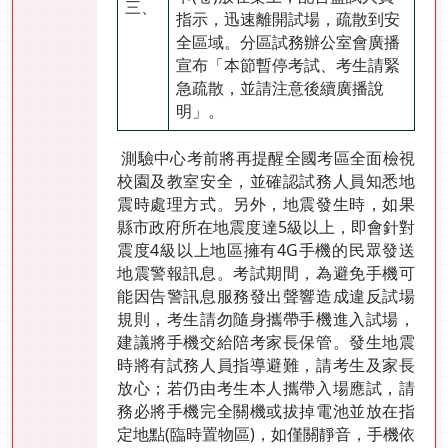
三、
指示，迅速離開試場，疏散到安
全區域。分區試務辦公室會廣播
宣布「本節暫停考試、考生請緊
急疏散，並請注意後續廣播說
明」。
測驗中心考前將再提醒全國考區全面檢視
校園及教室安全，並確認試務人員知悉地
震時處理方式。另外，地震發生時，如果
縣市政府所在地震度達5級以上，即會針對
震度4級以上地區擁有4G手機的民眾發送
地震警報訊息。考試期間，為避免手機可
能因告警訊息服務發出聲響造成違反試場
規則，考生請勿隨身攜帶手機進入試場，
建議將手機交給陪考家長保管。發生地震
時將有試務人員指導避難，請考生及家長
放心；若仍由考生本人攜帶入場應試，請
務必將手機完全關機或拔掉電池並放在指
定地點(臨時置物區)，如僅關靜音，手機依