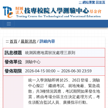
跳
:::
網站導覽
回首頁
到
主
要
內
容
:::
首頁
/
最新消息
/
詳細內容
訊息標題
統測因應地震狀況處理三原則
發佈單位
測驗中心
發佈期限
2026-04-15 00:00 ～ 2026-06-30 23:59
統一入學測驗即將於25、26日登場，測驗
中心擬訂「繼續考試、就地掩蔽、緊急疏
散」共3種情況因應，考試期間如果發生地
震，將由考場分區主任決定處理方式，考
生須配合監試人員、廣播指示行動。